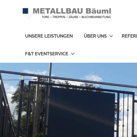
Zum
Inhalt
springen
Tore
–
UNSERE LEISTUNGEN
ÜBER UNS
REFER
Treppen
–
Zäune
F&T EVENTSERVICE
–
Blechbearbeitung