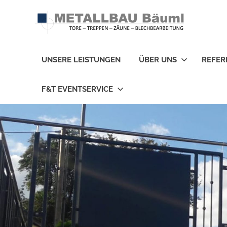
Zum
Inhalt
springen
Tore
–
UNSERE LEISTUNGEN
ÜBER UNS
REFER
Treppen
–
Zäune
F&T EVENTSERVICE
–
Blechbearbeitung