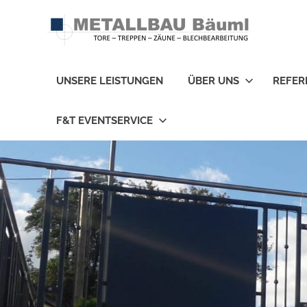
Zum
Inhalt
springen
Tore
–
UNSERE LEISTUNGEN
ÜBER UNS
REFER
Treppen
–
Zäune
F&T EVENTSERVICE
–
Blechbearbeitung